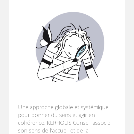
Une approche globale et systémique
pour donner du sens et agir en
cohérence. KERHOLIS Conseil associe
son sens de l’accueil et de la